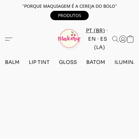
"PORQUE MAQUIAGEM É A CEREJA DO BOLO"
PRODUTOS
PT (BR)
EN
ES
(LA)
BALM
LIP TINT
GLOSS
BATOM
ILUMINA