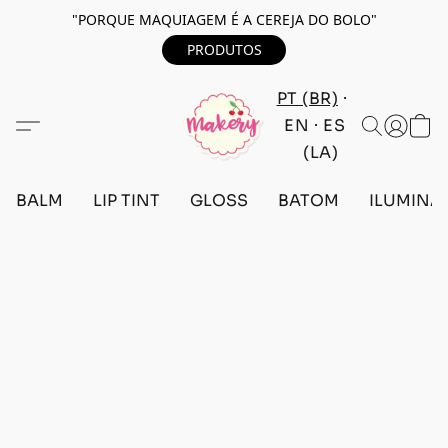
"PORQUE MAQUIAGEM É A CEREJA DO BOLO"
PRODUTOS
PT (BR)
EN
ES
(LA)
BALM
LIP TINT
GLOSS
BATOM
ILUMINA