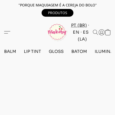
"PORQUE MAQUIAGEM É A CEREJA DO BOLO"
PRODUTOS
PT (BR)
EN
ES
(LA)
BALM
LIP TINT
GLOSS
BATOM
ILUMINA