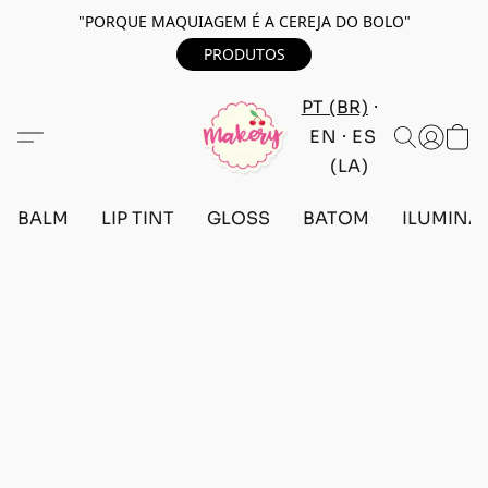
"PORQUE MAQUIAGEM É A CEREJA DO BOLO"
PRODUTOS
PT (BR)
EN
ES
(LA)
BALM
LIP TINT
GLOSS
BATOM
ILUMINA