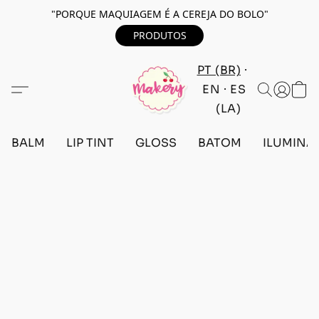
"PORQUE MAQUIAGEM É A CEREJA DO BOLO"
PRODUTOS
PT (BR)
EN
ES
(LA)
BALM
LIP TINT
GLOSS
BATOM
ILUMINA