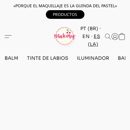
«PORQUE EL MAQUILLAJE ES LA GUINDA DEL PASTEL»
PRODUCTOS
PT (BR)
EN
ES
(LA)
BALM
TINTE DE LABIOS
ILUMINADOR
BARR