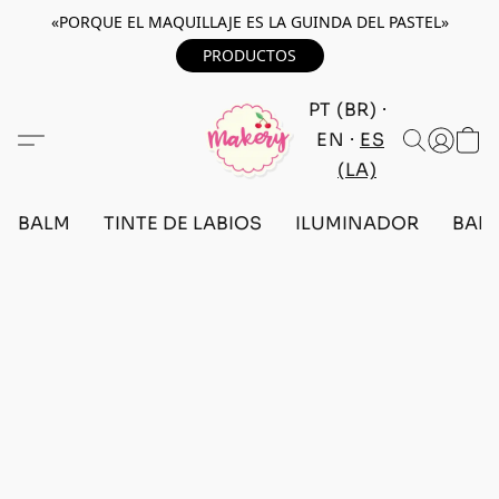
«PORQUE EL MAQUILLAJE ES LA GUINDA DEL PASTEL»
PRODUCTOS
PT (BR)
EN
ES
(LA)
BALM
TINTE DE LABIOS
ILUMINADOR
BARR