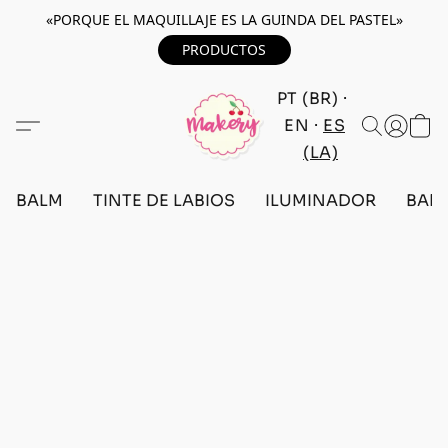
«PORQUE EL MAQUILLAJE ES LA GUINDA DEL PASTEL»
PRODUCTOS
PT (BR)
EN
ES
(LA)
BALM
TINTE DE LABIOS
ILUMINADOR
BARR